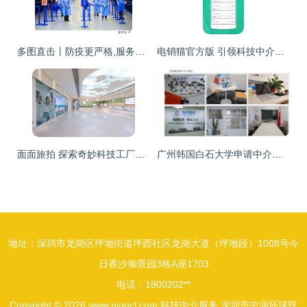
多图直击丨防疫更严格,服务更细致,浦东机场全力保障 不一样的春运
电销猫官方版 引领科技中介服务的新时代
面面旅拍 探索奇妙科技工厂，坐拥海洋度假天堂，珠海尽情玩乐放纵一夏
广州韩国白石大学申请中介十大排名与科技中介服务解析
地址：深圳市龙岗区坪地街道坪西社区龙岗大道（坪地段）1008号今
日香沙御景园3栋A座1703
电话：1800202**
Copyright © 2026
www.niugcl.com
科技中介服务
深圳市中润环球投